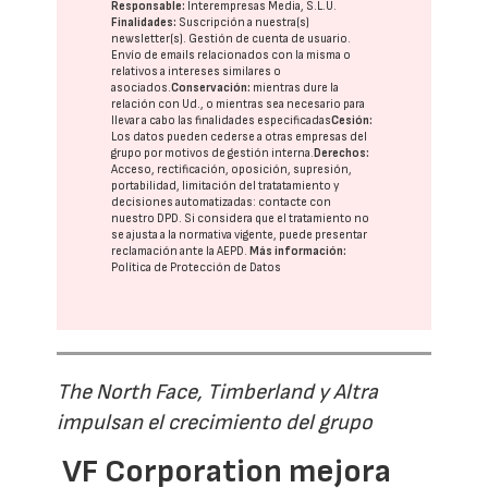
Responsable:
Interempresas Media, S.L.U.
Finalidades:
Suscripción a nuestra(s)
newsletter(s). Gestión de cuenta de usuario.
Envío de emails relacionados con la misma o
relativos a intereses similares o
asociados.
Conservación:
mientras dure la
relación con Ud., o mientras sea necesario para
llevar a cabo las finalidades especificadas
Cesión:
Los datos pueden cederse a otras
empresas del
grupo
por motivos de gestión interna.
Derechos:
Acceso, rectificación, oposición, supresión,
portabilidad, limitación del tratatamiento y
decisiones automatizadas:
contacte con
nuestro DPD
. Si considera que el tratamiento no
se ajusta a la normativa vigente, puede presentar
reclamación ante la
AEPD
.
Más información:
Política de Protección de Datos
The North Face, Timberland y Altra
impulsan el crecimiento del grupo
VF Corporation mejora