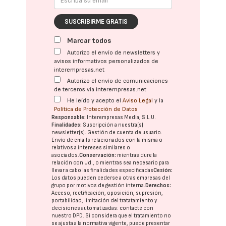
SUSCRIBIRME GRATIS
Marcar todos
Autorizo el envío de newsletters y
avisos informativos personalizados de
interempresas.net
Autorizo el envío de comunicaciones
de terceros vía interempresas.net
He leído y acepto el
Aviso Legal
y la
Política de Protección de Datos
Responsable:
Interempresas Media, S.L.U.
Finalidades:
Suscripción a nuestra(s)
newsletter(s). Gestión de cuenta de usuario.
Envío de emails relacionados con la misma o
relativos a intereses similares o
asociados.
Conservación:
mientras dure la
relación con Ud., o mientras sea necesario para
llevar a cabo las finalidades especificadas
Cesión:
Los datos pueden cederse a otras
empresas del
grupo
por motivos de gestión interna.
Derechos:
Acceso, rectificación, oposición, supresión,
portabilidad, limitación del tratatamiento y
decisiones automatizadas:
contacte con
nuestro DPD
. Si considera que el tratamiento no
se ajusta a la normativa vigente, puede presentar