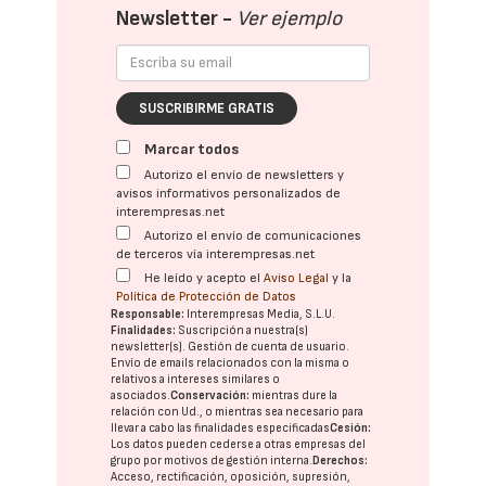
Newsletter -
Ver ejemplo
SUSCRIBIRME GRATIS
Marcar todos
Autorizo el envío de newsletters y
avisos informativos personalizados de
interempresas.net
Autorizo el envío de comunicaciones
de terceros vía interempresas.net
He leído y acepto el
Aviso Legal
y la
Política de Protección de Datos
Responsable:
Interempresas Media, S.L.U.
Finalidades:
Suscripción a nuestra(s)
newsletter(s). Gestión de cuenta de usuario.
Envío de emails relacionados con la misma o
relativos a intereses similares o
asociados.
Conservación:
mientras dure la
relación con Ud., o mientras sea necesario para
llevar a cabo las finalidades especificadas
Cesión:
Los datos pueden cederse a otras
empresas del
grupo
por motivos de gestión interna.
Derechos:
Acceso, rectificación, oposición, supresión,