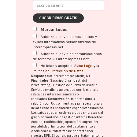
SUSCRIBIRME GRATIS
Marcar todos
Autorizo el envío de newsletters y
avisos informativos personalizados de
interempresas.net
Autorizo el envío de comunicaciones
de terceros vía interempresas.net
He leído y acepto el
Aviso Legal
y la
Política de Protección de Datos
Responsable:
Interempresas Media, S.L.U.
Finalidades:
Suscripción a nuestra(s)
newsletter(s). Gestión de cuenta de usuario.
Envío de emails relacionados con la misma o
relativos a intereses similares o
asociados.
Conservación:
mientras dure la
relación con Ud., o mientras sea necesario para
llevar a cabo las finalidades especificadas
Cesión:
Los datos pueden cederse a otras
empresas del
grupo
por motivos de gestión interna.
Derechos:
Acceso, rectificación, oposición, supresión,
portabilidad, limitación del tratatamiento y
decisiones automatizadas:
contacte con
nuestro DPD
. Si considera que el tratamiento no