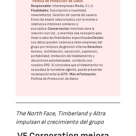
Política de Protección de Datos
Responsable:
Interempresas Media, S.L.U.
Finalidades:
Suscripción a nuestra(s)
newsletter(s). Gestión de cuenta de usuario.
Envío de emails relacionados con la misma o
relativos a intereses similares o
asociados.
Conservación:
mientras dure la
relación con Ud., o mientras sea necesario para
llevar a cabo las finalidades especificadas
Cesión:
Los datos pueden cederse a otras
empresas del
grupo
por motivos de gestión interna.
Derechos:
Acceso, rectificación, oposición, supresión,
portabilidad, limitación del tratatamiento y
decisiones automatizadas:
contacte con
nuestro DPD
. Si considera que el tratamiento no
se ajusta a la normativa vigente, puede presentar
reclamación ante la
AEPD
.
Más información:
Política de Protección de Datos
The North Face, Timberland y Altra
impulsan el crecimiento del grupo
VF Corporation mejora