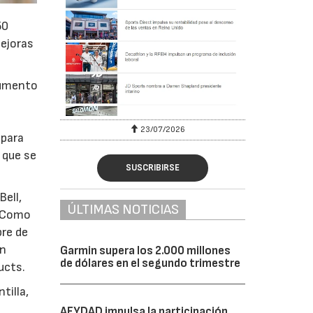
50
mejoras
aumento
23/07/2026
 para
 que se
SUSCRIBIRSE
Bell,
ÚLTIMAS NOTICIAS
. Como
bre de
en
Garmin supera los 2.000 millones
de dólares en el segundo trimestre
ucts.
tilla,
AFYDAD impulsa la participación