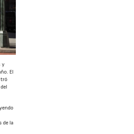
 y
año. El
stró
 del
uyendo
 de la