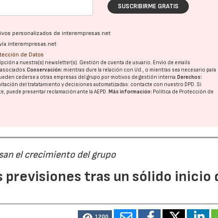
SUSCRIBIRME GRATIS
ativos personalizados de interempresas.net
vía interempresas.net
otección de Datos
pción a nuestra(s) newsletter(s). Gestión de cuenta de usuario. Envío de emails
o asociados.
Conservación:
mientras dure la relación con Ud., o mientras sea necesario para
ueden cederse a otras
empresas del grupo
por motivos de gestión interna.
Derechos:
imitación del tratatamiento y decisiones automatizadas:
contacte con nuestro DPD
. Si
nte, puede presentar reclamación ante la
AEPD
.
Más información:
Política de Protección de
san el crecimiento del grupo
previsiones tras un sólido inicio 
1200