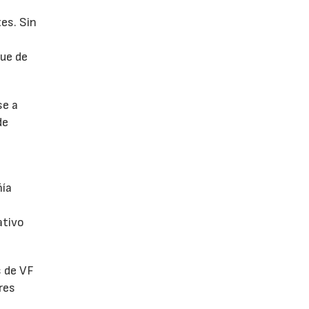
es. Sin
fue de
se a
de
ñía
ativo
s de VF
res