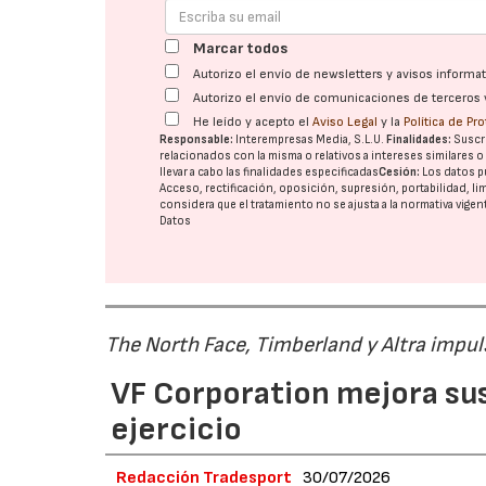
Marcar todos
Autorizo el envío de newsletters y avisos inform
Autorizo el envío de comunicaciones de terceros 
He leído y acepto el
Aviso Legal
y la
Política de Pr
Responsable:
Interempresas Media, S.L.U.
Finalidades:
Suscri
relacionados con la misma o relativos a intereses similares 
llevar a cabo las finalidades especificadas
Cesión:
Los datos p
Acceso, rectificación, oposición, supresión, portabilidad, l
considera que el tratamiento no se ajusta a la normativa vige
Datos
The North Face, Timberland y Altra impul
VF Corporation mejora sus 
ejercicio
Redacción Tradesport
30/07/2026