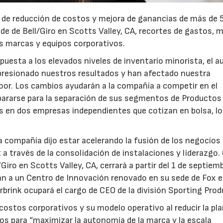
 de reducción de costos y mejora de ganancias de más de 
sede de Bell/Giro en Scotts Valley, CA, recortes de gastos, 
as marcas y equipos corporativos.
esta a los elevados niveles de inventario minorista, el 
an presionado nuestros resultados y han afectado nuestra
tdoor. Los cambios ayudarán a la compañía a competir en el
23/07/2026
30/07/2026
pararse para la separación de sus segmentos de Productos
vos en dos empresas independientes que cotizan en bolsa, lo
compañía dijo estar acelerando la fusión de los negocios 
z a través de la consolidación de instalaciones y liderazgo
Giro en Scotts Valley, CA, cerrará a partir del 1 de septiem
án a un Centro de Innovación renovado en su sede de Fox 
rbrink ocupará el cargo de CEO de la división Sporting Prod
costos corporativos y su modelo operativo al reducir la plan
sos para “maximizar la autonomía de la marca y la escala