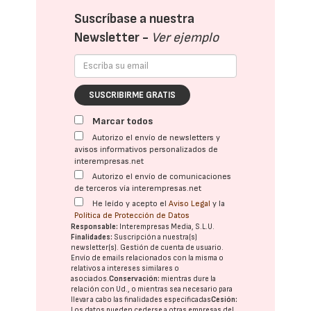
Suscríbase a nuestra
Newsletter -
Ver ejemplo
SUSCRIBIRME GRATIS
Marcar todos
Autorizo el envío de newsletters y
avisos informativos personalizados de
interempresas.net
Autorizo el envío de comunicaciones
de terceros vía interempresas.net
He leído y acepto el
Aviso Legal
y la
Política de Protección de Datos
Responsable:
Interempresas Media, S.L.U.
Finalidades:
Suscripción a nuestra(s)
newsletter(s). Gestión de cuenta de usuario.
Envío de emails relacionados con la misma o
relativos a intereses similares o
asociados.
Conservación:
mientras dure la
relación con Ud., o mientras sea necesario para
llevar a cabo las finalidades especificadas
Cesión:
Los datos pueden cederse a otras
empresas del