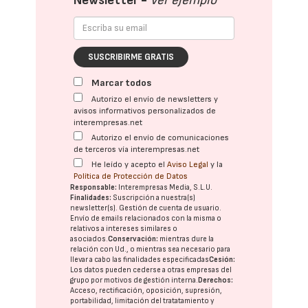
Newsletter -
Ver ejemplo
SUSCRIBIRME GRATIS
Marcar todos
Autorizo el envío de newsletters y
avisos informativos personalizados de
interempresas.net
Autorizo el envío de comunicaciones
de terceros vía interempresas.net
He leído y acepto el
Aviso Legal
y la
Política de Protección de Datos
Responsable:
Interempresas Media, S.L.U.
Finalidades:
Suscripción a nuestra(s)
newsletter(s). Gestión de cuenta de usuario.
Envío de emails relacionados con la misma o
relativos a intereses similares o
asociados.
Conservación:
mientras dure la
relación con Ud., o mientras sea necesario para
llevar a cabo las finalidades especificadas
Cesión:
Los datos pueden cederse a otras
empresas del
grupo
por motivos de gestión interna.
Derechos:
Acceso, rectificación, oposición, supresión,
portabilidad, limitación del tratatamiento y