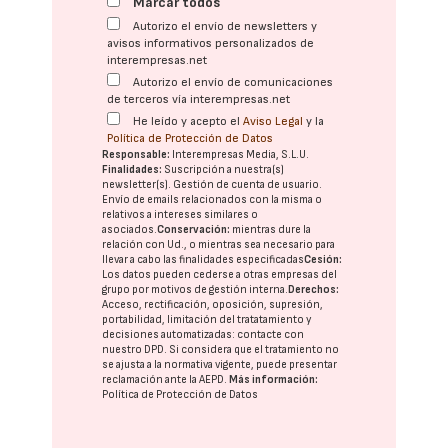
Marcar todos
Autorizo el envío de newsletters y
avisos informativos personalizados de
interempresas.net
Autorizo el envío de comunicaciones
de terceros vía interempresas.net
He leído y acepto el
Aviso Legal
y la
Política de Protección de Datos
Responsable:
Interempresas Media, S.L.U.
Finalidades:
Suscripción a nuestra(s)
newsletter(s). Gestión de cuenta de usuario.
Envío de emails relacionados con la misma o
relativos a intereses similares o
asociados.
Conservación:
mientras dure la
relación con Ud., o mientras sea necesario para
llevar a cabo las finalidades especificadas
Cesión:
Los datos pueden cederse a otras
empresas del
grupo
por motivos de gestión interna.
Derechos:
Acceso, rectificación, oposición, supresión,
portabilidad, limitación del tratatamiento y
decisiones automatizadas:
contacte con
nuestro DPD
. Si considera que el tratamiento no
se ajusta a la normativa vigente, puede presentar
reclamación ante la
AEPD
.
Más información:
Política de Protección de Datos