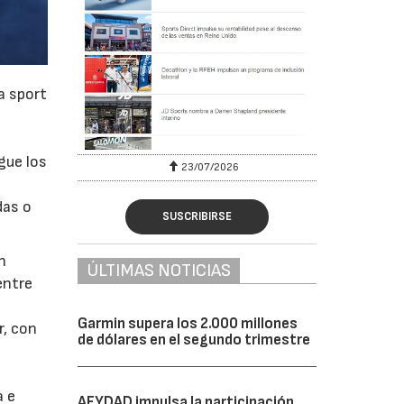
a sport
gue los
23/07/2026
das o
SUSCRIBIRSE
n
ÚLTIMAS NOTICIAS
entre
e
Garmin supera los 2.000 millones
r, con
de dólares en el segundo trimestre
a e
AFYDAD impulsa la participación