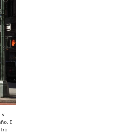
 y
año. El
stró