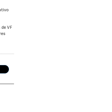
ativo
s de VF
res