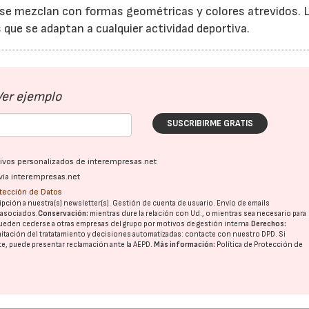
se mezclan con formas geométricas y colores atrevidos. 
que se adaptan a cualquier actividad deportiva.
Ver ejemplo
SUSCRIBIRME GRATIS
ativos personalizados de interempresas.net
vía interempresas.net
otección de Datos
pción a nuestra(s) newsletter(s). Gestión de cuenta de usuario. Envío de emails
o asociados.
Conservación:
mientras dure la relación con Ud., o mientras sea necesario para
ueden cederse a otras
empresas del grupo
por motivos de gestión interna.
Derechos:
imitación del tratatamiento y decisiones automatizadas:
contacte con nuestro DPD
. Si
nte, puede presentar reclamación ante la
AEPD
.
Más información:
Política de Protección de