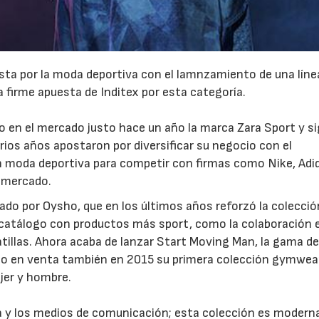
esta por la moda deportiva con el lamnzamiento de una líne
 firme apuesta de Inditex por esta categoría.
so en el mercado justo hace un año la marca Zara Sport y si
23/07/2026
30/07/2026
ios años apostaron por diversificar su negocio con el
n moda deportiva para competir con firmas como Nike, Adi
 mercado.
ado por Oysho, que en los últimos años reforzó la colecció
 catálogo con productos más sport, como la colaboración 
tillas. Ahora acaba de lanzar Start Moving Man, la gama d
uso en venta también en 2015 su primera colección gymwea
jer y hombre.
ca y los medios de comunicación; esta colección es modern