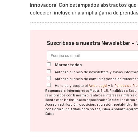
innovadora. Con estampados abstractos que 
colección incluye una amplia gama de prendas 
Suscríbase a nuestra Newsletter -
Marcar todos
Autorizo el envío de newsletters y avisos inform
Autorizo el envío de comunicaciones de terceros 
He leído y acepto el
Aviso Legal
y la
Política de Pr
Responsable:
Interempresas Media, S.L.U.
Finalidades:
Suscri
relacionados con la misma o relativos a intereses similares 
llevar a cabo las finalidades especificadas
Cesión:
Los datos p
Acceso, rectificación, oposición, supresión, portabilidad, l
considera que el tratamiento no se ajusta a la normativa vige
Datos