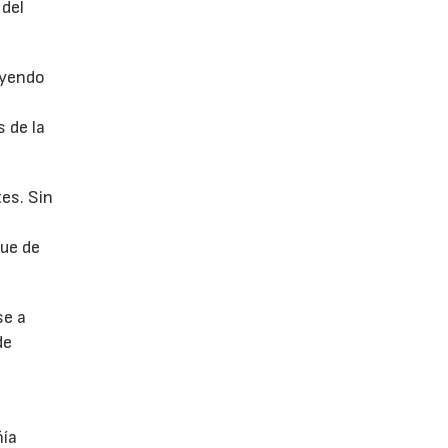
 del
uyendo
 de la
es. Sin
fue de
se a
de
ñía