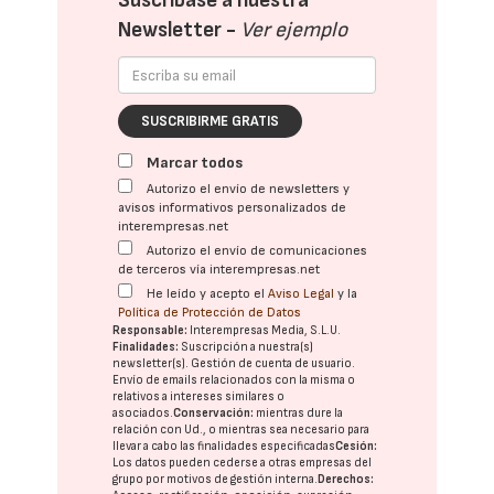
Suscríbase a nuestra
Newsletter -
Ver ejemplo
SUSCRIBIRME GRATIS
Marcar todos
Autorizo el envío de newsletters y
avisos informativos personalizados de
interempresas.net
Autorizo el envío de comunicaciones
de terceros vía interempresas.net
He leído y acepto el
Aviso Legal
y la
Política de Protección de Datos
Responsable:
Interempresas Media, S.L.U.
Finalidades:
Suscripción a nuestra(s)
newsletter(s). Gestión de cuenta de usuario.
Envío de emails relacionados con la misma o
relativos a intereses similares o
asociados.
Conservación:
mientras dure la
relación con Ud., o mientras sea necesario para
llevar a cabo las finalidades especificadas
Cesión:
Los datos pueden cederse a otras
empresas del
grupo
por motivos de gestión interna.
Derechos: