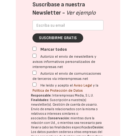
Suscríbase a nuestra
Newsletter -
Ver ejemplo
SUSCRIBIRME GRATIS
Marcar todos
Autorizo el envío de newsletters y
avisos informativos personalizados de
interempresas.net
Autorizo el envío de comunicaciones
de terceros vía interempresas.net
He leído y acepto el
Aviso Legal
y la
Política de Protección de Datos
Responsable:
Interempresas Media, S.L.U.
Finalidades:
Suscripción a nuestra(s)
newsletter(s). Gestión de cuenta de usuario.
Envío de emails relacionados con la misma o
relativos a intereses similares o
asociados.
Conservación:
mientras dure la
relación con Ud., o mientras sea necesario para
llevar a cabo las finalidades especificadas
Cesión:
Los datos pueden cederse a otras
empresas del