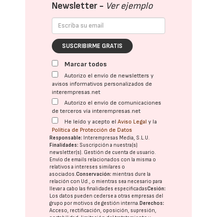
Newsletter -
Ver ejemplo
SUSCRIBIRME GRATIS
Marcar todos
Autorizo el envío de newsletters y
avisos informativos personalizados de
interempresas.net
Autorizo el envío de comunicaciones
de terceros vía interempresas.net
He leído y acepto el
Aviso Legal
y la
Política de Protección de Datos
Responsable:
Interempresas Media, S.L.U.
Finalidades:
Suscripción a nuestra(s)
newsletter(s). Gestión de cuenta de usuario.
Envío de emails relacionados con la misma o
relativos a intereses similares o
asociados.
Conservación:
mientras dure la
relación con Ud., o mientras sea necesario para
llevar a cabo las finalidades especificadas
Cesión:
Los datos pueden cederse a otras
empresas del
grupo
por motivos de gestión interna.
Derechos:
Acceso, rectificación, oposición, supresión,