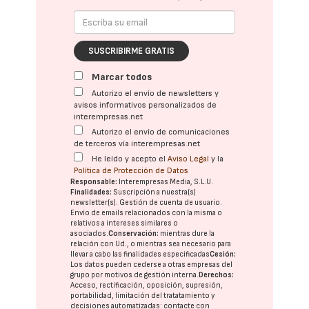
SUSCRIBIRME GRATIS
Marcar todos
Autorizo el envío de newsletters y
avisos informativos personalizados de
interempresas.net
Autorizo el envío de comunicaciones
de terceros vía interempresas.net
He leído y acepto el
Aviso Legal
y la
Política de Protección de Datos
Responsable:
Interempresas Media, S.L.U.
Finalidades:
Suscripción a nuestra(s)
newsletter(s). Gestión de cuenta de usuario.
Envío de emails relacionados con la misma o
relativos a intereses similares o
asociados.
Conservación:
mientras dure la
relación con Ud., o mientras sea necesario para
llevar a cabo las finalidades especificadas
Cesión:
Los datos pueden cederse a otras
empresas del
grupo
por motivos de gestión interna.
Derechos:
Acceso, rectificación, oposición, supresión,
portabilidad, limitación del tratatamiento y
decisiones automatizadas:
contacte con