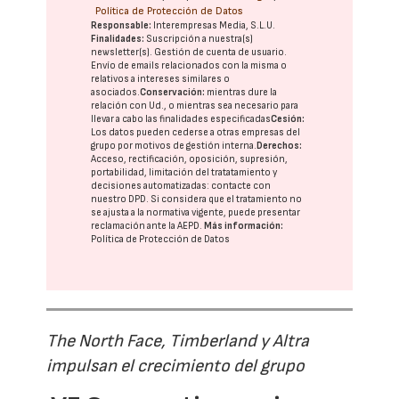
Política de Protección de Datos
Responsable:
Interempresas Media, S.L.U.
Finalidades:
Suscripción a nuestra(s)
newsletter(s). Gestión de cuenta de usuario.
Envío de emails relacionados con la misma o
relativos a intereses similares o
asociados.
Conservación:
mientras dure la
relación con Ud., o mientras sea necesario para
llevar a cabo las finalidades especificadas
Cesión:
Los datos pueden cederse a otras
empresas del
grupo
por motivos de gestión interna.
Derechos:
Acceso, rectificación, oposición, supresión,
portabilidad, limitación del tratatamiento y
decisiones automatizadas:
contacte con
nuestro DPD
. Si considera que el tratamiento no
se ajusta a la normativa vigente, puede presentar
reclamación ante la
AEPD
.
Más información:
Política de Protección de Datos
The North Face, Timberland y Altra
impulsan el crecimiento del grupo