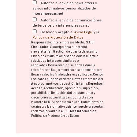
Autorizo el envío de newsletters y
avisos informativos personalizados de
interempresas.net
Autorizo el envío de comunicaciones
de terceros vía interempresas.net
He leído y acepto el
Aviso Legal
y la
Política de Protección de Datos
Responsable:
Interempresas Media, S.L.U.
Finalidades:
Suscripción a nuestra(s)
newsletter(s). Gestión de cuenta de usuario.
Envío de emails relacionados con la misma o
relativos a intereses similares o
asociados.
Conservación:
mientras dure la
relación con Ud., o mientras sea necesario para
llevar a cabo las finalidades especificadas
Cesión:
Los datos pueden cederse a otras
empresas del
grupo
por motivos de gestión interna.
Derechos:
Acceso, rectificación, oposición, supresión,
portabilidad, limitación del tratatamiento y
decisiones automatizadas:
contacte con
nuestro DPD
. Si considera que el tratamiento no
se ajusta a la normativa vigente, puede presentar
reclamación ante la
AEPD
.
Más información:
Política de Protección de Datos