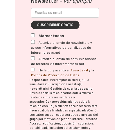
Newsletter -
Ver ejemplo
SUSCRIBIRME GRATIS
Marcar todos
Autorizo el envío de newsletters y
avisos informativos personalizados de
interempresas.net
Autorizo el envío de comunicaciones
de terceros vía interempresas.net
He leído y acepto el
Aviso Legal
y la
Política de Protección de Datos
Responsable:
Interempresas Media, S.L.U.
Finalidades:
Suscripción a nuestra(s)
newsletter(s). Gestión de cuenta de usuario.
Envío de emails relacionados con la misma o
relativos a intereses similares o
asociados.
Conservación:
mientras dure la
relación con Ud., o mientras sea necesario para
llevar a cabo las finalidades especificadas
Cesión:
Los datos pueden cederse a otras
empresas del
grupo
por motivos de gestión interna.
Derechos:
Acceso, rectificación, oposición, supresión,
portabilidad, limitación del tratatamiento y