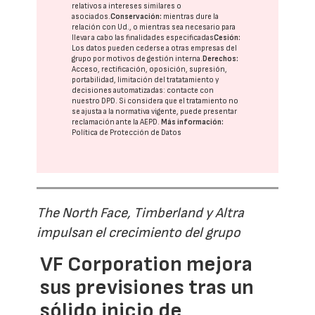
relativos a intereses similares o
asociados.
Conservación:
mientras dure la
relación con Ud., o mientras sea necesario para
llevar a cabo las finalidades especificadas
Cesión:
Los datos pueden cederse a otras
empresas del
grupo
por motivos de gestión interna.
Derechos:
Acceso, rectificación, oposición, supresión,
portabilidad, limitación del tratatamiento y
decisiones automatizadas:
contacte con
nuestro DPD
. Si considera que el tratamiento no
se ajusta a la normativa vigente, puede presentar
reclamación ante la
AEPD
.
Más información:
Política de Protección de Datos
The North Face, Timberland y Altra
impulsan el crecimiento del grupo
VF Corporation mejora
sus previsiones tras un
sólido inicio de