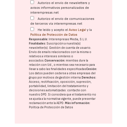
Autorizo el envío de newsletters y
avisos informativos personalizados de
interempresas.net
Autorizo el envío de comunicaciones
de terceros vía interempresas.net
He leído y acepto el
Aviso Legal
y la
Política de Protección de Datos
Responsable:
Interempresas Media, S.L.U.
Finalidades:
Suscripción a nuestra(s)
newsletter(s). Gestión de cuenta de usuario.
Envío de emails relacionados con la misma o
relativos a intereses similares o
asociados.
Conservación:
mientras dure la
relación con Ud., o mientras sea necesario para
llevar a cabo las finalidades especificadas
Cesión:
Los datos pueden cederse a otras
empresas del
grupo
por motivos de gestión interna.
Derechos:
Acceso, rectificación, oposición, supresión,
portabilidad, limitación del tratatamiento y
decisiones automatizadas:
contacte con
nuestro DPD
. Si considera que el tratamiento no
se ajusta a la normativa vigente, puede presentar
reclamación ante la
AEPD
.
Más información:
Política de Protección de Datos