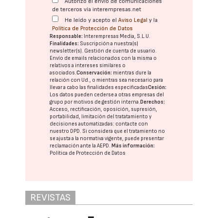
Autorizo el envío de comunicaciones
de terceros vía interempresas.net
He leído y acepto el
Aviso Legal
y la
Política de Protección de Datos
Responsable:
Interempresas Media, S.L.U.
Finalidades:
Suscripción a nuestra(s)
newsletter(s). Gestión de cuenta de usuario.
Envío de emails relacionados con la misma o
relativos a intereses similares o
asociados.
Conservación:
mientras dure la
relación con Ud., o mientras sea necesario para
llevar a cabo las finalidades especificadas
Cesión:
Los datos pueden cederse a otras
empresas del
grupo
por motivos de gestión interna.
Derechos:
Acceso, rectificación, oposición, supresión,
portabilidad, limitación del tratatamiento y
decisiones automatizadas:
contacte con
nuestro DPD
. Si considera que el tratamiento no
se ajusta a la normativa vigente, puede presentar
reclamación ante la
AEPD
.
Más información:
Política de Protección de Datos
REVISTAS