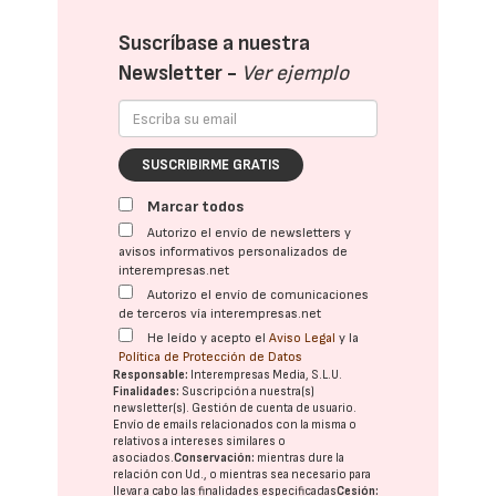
Suscríbase a nuestra
Newsletter -
Ver ejemplo
SUSCRIBIRME GRATIS
Marcar todos
Autorizo el envío de newsletters y
avisos informativos personalizados de
interempresas.net
Autorizo el envío de comunicaciones
de terceros vía interempresas.net
He leído y acepto el
Aviso Legal
y la
Política de Protección de Datos
Responsable:
Interempresas Media, S.L.U.
Finalidades:
Suscripción a nuestra(s)
newsletter(s). Gestión de cuenta de usuario.
Envío de emails relacionados con la misma o
relativos a intereses similares o
asociados.
Conservación:
mientras dure la
relación con Ud., o mientras sea necesario para
llevar a cabo las finalidades especificadas
Cesión: