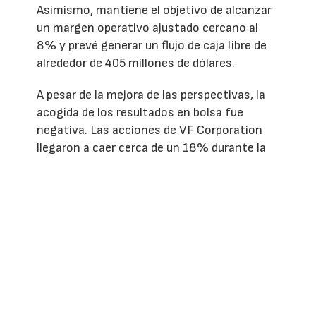
Asimismo, mantiene el objetivo de alcanzar
un margen operativo ajustado cercano al
8% y prevé generar un flujo de caja libre de
alrededor de 405 millones de dólares.
A pesar de la mejora de las perspectivas, la
acogida de los resultados en bolsa fue
negativa. Las acciones de VF Corporation
llegaron a caer cerca de un 18% durante la
sesión del 29 de julio, después de que los
inversores reaccionaran a unas pérdidas por
acción superiores a las expectativas del
mercado, pese al buen comportamiento de
las ventas y a la mejora de las previsiones
anuales.