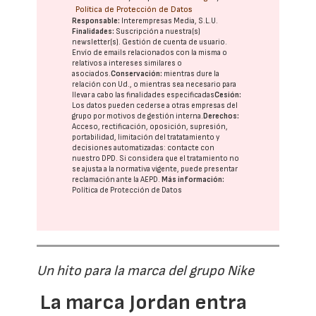
Política de Protección de Datos
Responsable:
Interempresas Media, S.L.U.
Finalidades:
Suscripción a nuestra(s)
newsletter(s). Gestión de cuenta de usuario.
Envío de emails relacionados con la misma o
relativos a intereses similares o
asociados.
Conservación:
mientras dure la
relación con Ud., o mientras sea necesario para
llevar a cabo las finalidades especificadas
Cesión:
Los datos pueden cederse a otras
empresas del
grupo
por motivos de gestión interna.
Derechos:
Acceso, rectificación, oposición, supresión,
portabilidad, limitación del tratatamiento y
decisiones automatizadas:
contacte con
nuestro DPD
. Si considera que el tratamiento no
se ajusta a la normativa vigente, puede presentar
reclamación ante la
AEPD
.
Más información:
Política de Protección de Datos
Un hito para la marca del grupo Nike
La marca Jordan entra