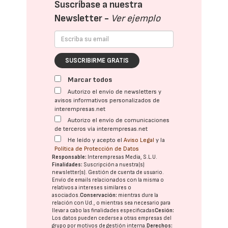
Suscríbase a nuestra
Newsletter -
Ver ejemplo
SUSCRIBIRME GRATIS
Marcar todos
Autorizo el envío de newsletters y
avisos informativos personalizados de
interempresas.net
Autorizo el envío de comunicaciones
de terceros vía interempresas.net
He leído y acepto el
Aviso Legal
y la
Política de Protección de Datos
Responsable:
Interempresas Media, S.L.U.
Finalidades:
Suscripción a nuestra(s)
newsletter(s). Gestión de cuenta de usuario.
Envío de emails relacionados con la misma o
relativos a intereses similares o
asociados.
Conservación:
mientras dure la
relación con Ud., o mientras sea necesario para
llevar a cabo las finalidades especificadas
Cesión:
Los datos pueden cederse a otras
empresas del
grupo
por motivos de gestión interna.
Derechos: