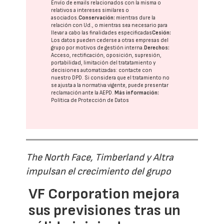
Envío de emails relacionados con la misma o
relativos a intereses similares o
asociados.
Conservación:
mientras dure la
relación con Ud., o mientras sea necesario para
llevar a cabo las finalidades especificadas
Cesión:
Los datos pueden cederse a otras
empresas del
grupo
por motivos de gestión interna.
Derechos:
Acceso, rectificación, oposición, supresión,
portabilidad, limitación del tratatamiento y
decisiones automatizadas:
contacte con
nuestro DPD
. Si considera que el tratamiento no
se ajusta a la normativa vigente, puede presentar
reclamación ante la
AEPD
.
Más información:
Política de Protección de Datos
The North Face, Timberland y Altra
impulsan el crecimiento del grupo
VF Corporation mejora
sus previsiones tras un