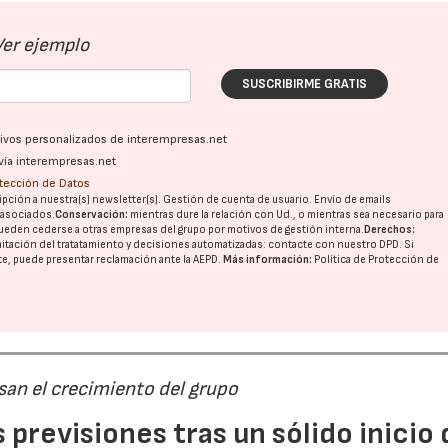
Ver ejemplo
SUSCRIBIRME GRATIS
ativos personalizados de interempresas.net
vía interempresas.net
otección de Datos
pción a nuestra(s) newsletter(s). Gestión de cuenta de usuario. Envío de emails
o asociados.
Conservación:
mientras dure la relación con Ud., o mientras sea necesario para
ueden cederse a otras
empresas del grupo
por motivos de gestión interna.
Derechos:
imitación del tratatamiento y decisiones automatizadas:
contacte con nuestro DPD
. Si
nte, puede presentar reclamación ante la
AEPD
.
Más información:
Política de Protección de
san el crecimiento del grupo
previsiones tras un sólido inicio 