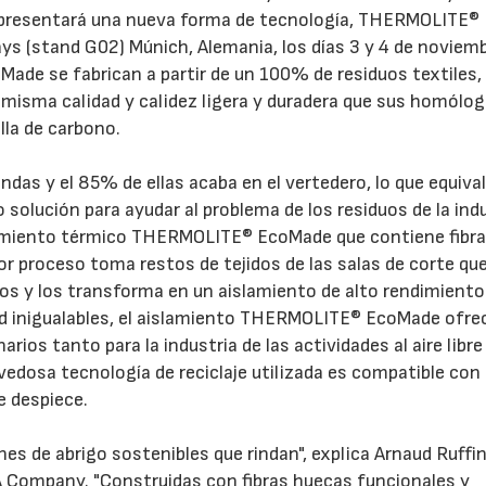
n, presentará una nueva forma de tecnología, THERMOLITE®
s (stand G02) Múnich, Alemania, los días 3 y 4 de noviem
ade se fabrican a partir de un 100% de residuos textiles,
 misma calidad y calidez ligera y duradera que sus homólo
lla de carbono.
das y el 85% de ellas acaba en el vertedero, lo que equival
23/07/2026
30/07/2026
solución para ayudar al problema de los residuos de la indu
amiento térmico THERMOLITE® EcoMade que contiene fibr
r proceso toma restos de tejidos de las salas de corte qu
dos y los transforma en un aislamiento de alto rendimiento
ad inigualables, el aislamiento THERMOLITE® EcoMade ofre
arios tanto para la industria de las actividades al aire lib
ovedosa tecnología de reciclaje utilizada es compatible con 
e despiece.
es de abrigo sostenibles que rindan", explica Arnaud Ruffin
A Company. "Construidas con fibras huecas funcionales y