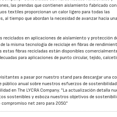
ones, las prendas que contienen aislamiento fabricado con 
 textiles proporcionan un calor ligero para todas las
s, al tiempo que abordan la necesidad de avanzar hacia un
es reciclados en aplicaciones de aislamiento y protección de
 de la misma tecnología de reciclaje en fibras de rendimien
as estas fibras recicladas están disponibles comercialment
decuadas para aplicaciones de punto circular, tejido, calcet
isitantes a pasar por nuestro stand para descargar una co
 público anual sobre nuestros esfuerzos de sostenibilidad"
ilidad en The LYCRA Company. "La actualización detalla nu
ctos sostenibles y esboza nuestros objetivos de sostenibil
 compromiso net zero para 2050."