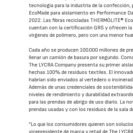
tecnología para la industria de la confecció
EcoMade para aislamiento en Performance Day
2022. Las fibras recicladas THERMOLITE® EcoM
cuentan con la certificación GRS y ofrecen la
vírgenes de polímero, pero con una menor hue
Cada año se producen 100.000 millones de pren
llenar un camión de basura por segundo. Como 
The LYCRA Company presenta su primer aisl
hechas 100% de residuos textiles. El innovado
habrían sido enviados al vertedero o incinera
Además de unas credenciales de sostenibilid
niveles de rendimiento y durabilidad extraordin
para las prendas de abrigo de uso diario. La n
prendas usadas y con los residuos de la sala d
"Lo que los consumidores quieren son solucion
vicepresidente de marca y retail de The LYCR