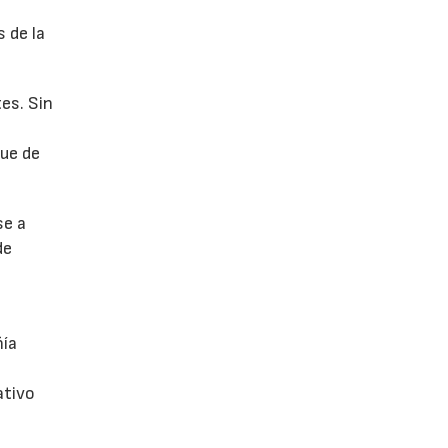
 de la
es. Sin
fue de
se a
de
ñía
ativo