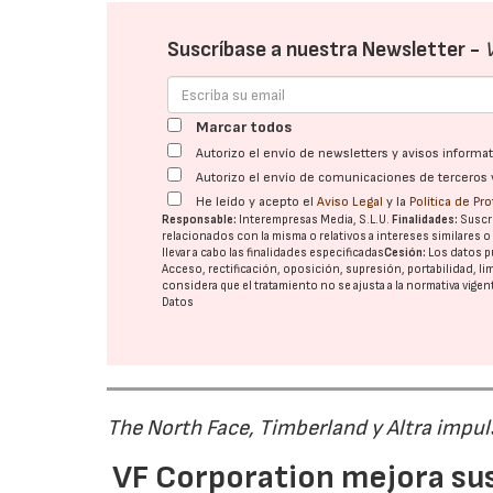
Suscríbase a nuestra Newsletter -
Marcar todos
Autorizo el envío de newsletters y avisos inform
Autorizo el envío de comunicaciones de terceros 
He leído y acepto el
Aviso Legal
y la
Política de Pr
Responsable:
Interempresas Media, S.L.U.
Finalidades:
Suscri
relacionados con la misma o relativos a intereses similares 
llevar a cabo las finalidades especificadas
Cesión:
Los datos p
Acceso, rectificación, oposición, supresión, portabilidad, l
considera que el tratamiento no se ajusta a la normativa vige
Datos
The North Face, Timberland y Altra impul
VF Corporation mejora sus 