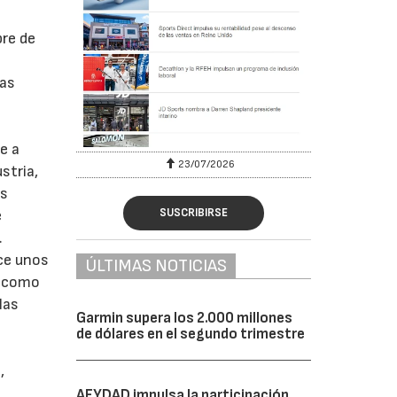
bre de
gas
e a
23/07/2026
stria,
as
SUSCRIBIRSE
e
.
ce unos
ÚLTIMAS NOTICIAS
re como
las
Garmin supera los 2.000 millones
de dólares en el segundo trimestre
,
AFYDAD impulsa la participación