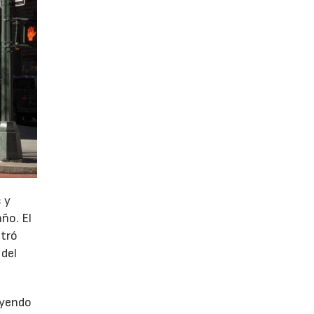
 y
año. El
stró
 del
uyendo