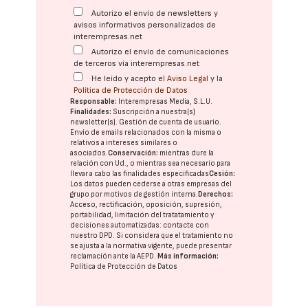
Autorizo el envío de newsletters y
avisos informativos personalizados de
interempresas.net
Autorizo el envío de comunicaciones
de terceros vía interempresas.net
He leído y acepto el
Aviso Legal
y la
Política de Protección de Datos
Responsable:
Interempresas Media, S.L.U.
Finalidades:
Suscripción a nuestra(s)
newsletter(s). Gestión de cuenta de usuario.
Envío de emails relacionados con la misma o
relativos a intereses similares o
asociados.
Conservación:
mientras dure la
relación con Ud., o mientras sea necesario para
llevar a cabo las finalidades especificadas
Cesión:
Los datos pueden cederse a otras
empresas del
grupo
por motivos de gestión interna.
Derechos:
Acceso, rectificación, oposición, supresión,
portabilidad, limitación del tratatamiento y
decisiones automatizadas:
contacte con
nuestro DPD
. Si considera que el tratamiento no
se ajusta a la normativa vigente, puede presentar
reclamación ante la
AEPD
.
Más información:
Política de Protección de Datos