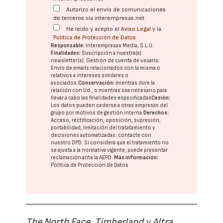
Autorizo el envío de comunicaciones
de terceros vía interempresas.net
He leído y acepto el
Aviso Legal
y la
Política de Protección de Datos
Responsable:
Interempresas Media, S.L.U.
Finalidades:
Suscripción a nuestra(s)
newsletter(s). Gestión de cuenta de usuario.
Envío de emails relacionados con la misma o
relativos a intereses similares o
asociados.
Conservación:
mientras dure la
relación con Ud., o mientras sea necesario para
llevar a cabo las finalidades especificadas
Cesión:
Los datos pueden cederse a otras
empresas del
grupo
por motivos de gestión interna.
Derechos:
Acceso, rectificación, oposición, supresión,
portabilidad, limitación del tratatamiento y
decisiones automatizadas:
contacte con
nuestro DPD
. Si considera que el tratamiento no
se ajusta a la normativa vigente, puede presentar
reclamación ante la
AEPD
.
Más información:
Política de Protección de Datos
The North Face, Timberland y Altra