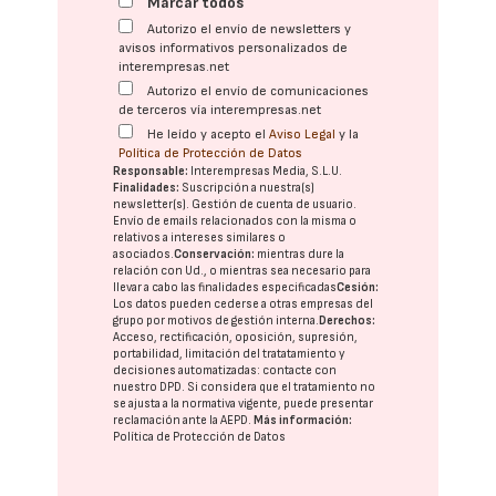
Marcar todos
Autorizo el envío de newsletters y
avisos informativos personalizados de
interempresas.net
Autorizo el envío de comunicaciones
de terceros vía interempresas.net
He leído y acepto el
Aviso Legal
y la
Política de Protección de Datos
Responsable:
Interempresas Media, S.L.U.
Finalidades:
Suscripción a nuestra(s)
newsletter(s). Gestión de cuenta de usuario.
Envío de emails relacionados con la misma o
relativos a intereses similares o
asociados.
Conservación:
mientras dure la
relación con Ud., o mientras sea necesario para
llevar a cabo las finalidades especificadas
Cesión:
Los datos pueden cederse a otras
empresas del
grupo
por motivos de gestión interna.
Derechos:
Acceso, rectificación, oposición, supresión,
portabilidad, limitación del tratatamiento y
decisiones automatizadas:
contacte con
nuestro DPD
. Si considera que el tratamiento no
se ajusta a la normativa vigente, puede presentar
reclamación ante la
AEPD
.
Más información:
Política de Protección de Datos