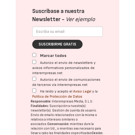
Suscríbase a nuestra
Newsletter -
Ver ejemplo
SUSCRIBIRME GRATIS
Marcar todos
Autorizo el envío de newsletters y
avisos informativos personalizados de
interempresas.net
Autorizo el envío de comunicaciones
de terceros vía interempresas.net
He leído y acepto el
Aviso Legal
y la
Política de Protección de Datos
Responsable:
Interempresas Media, S.L.U.
Finalidades:
Suscripción a nuestra(s)
newsletter(s). Gestión de cuenta de usuario.
Envío de emails relacionados con la misma o
relativos a intereses similares o
asociados.
Conservación:
mientras dure la
relación con Ud., o mientras sea necesario para
llevar a cabo las finalidades especificadas
Cesión: