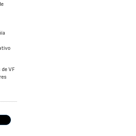
de
ñía
ativo
s de VF
res