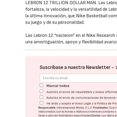
LEBRON 12 TRILLION DOLLAR MAN. Las Lebron 1
fortaleza, la velocidad y la versatilidad de L
la última innovación, que Nike Basketball co
su juego y de su personalidad.
Las Lebron 12 "nacieron" en el Nike Research 
una amortiguación, apoyo y flexibilidad avanz
Suscríbase a nuestra Newsletter -
Marcar todos
Autorizo el envío de newsletters y avisos inform
Autorizo el envío de comunicaciones de terceros 
He leído y acepto el
Aviso Legal
y la
Política de Pr
Responsable:
Interempresas Media, S.L.U.
Finalidades:
Suscri
relacionados con la misma o relativos a intereses similares 
llevar a cabo las finalidades especificadas
Cesión:
Los datos p