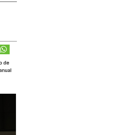
o de
anual