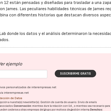
2 están pensadas y diseñadas para trasladar a una zapati
ebron James. Las peculiares habilidades técnicas de James re
mbina con diferentes historias que destacan diversos aspe
Lab donde los datos y el análisis determinaron la necesida
ados.
23/07/2026
30/07/2026
Ver ejemplo
SUSCRIBIRME GRATIS
ativos personalizados de interempresas.net
vía interempresas.net
otección de Datos
pción a nuestra(s) newsletter(s). Gestión de cuenta de usuario. Envío de emails
o asociados.
Conservación:
mientras dure la relación con Ud., o mientras sea necesario para
ueden cederse a otras
empresas del grupo
por motivos de gestión interna.
Derechos: