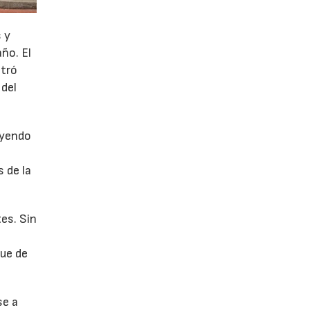
 y
año. El
stró
 del
uyendo
 de la
es. Sin
fue de
se a