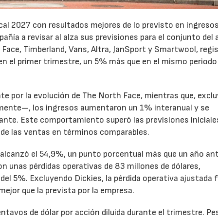
cal 2027 con resultados mejores de lo previsto en ingresos
pañía a revisar al alza sus previsiones para el conjunto del 
Face, Timberland, Vans, Altra, JanSport y Smartwool, regi
en el primer trimestre, un 5% más que en el mismo periodo
te por la evolución de The North Face, mientras que, excl
emente—, los ingresos aumentaron un 1% interanual y se
nte. Este comportamiento superó las previsiones iniciales
 de las ventas en términos comparables.
to alcanzó el 54,9%, un punto porcentual más que un año ant
n unas pérdidas operativas de 83 millones de dólares,
el 5%. Excluyendo Dickies, la pérdida operativa ajustada 
mejor que la prevista por la empresa.
ntavos de dólar por acción diluida durante el trimestre. Pe