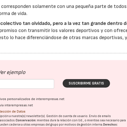
 corresponden solamente con una pequeña parte de todos
orma de vida.
colectivo tan olvidado, pero a la vez tan grande dentro d
promiso con transmitir los valores deportivos y con ofrec
esto lo hace diferenciándose de otras marcas deportivas, 
Ver ejemplo
SUSCRIBIRME GRATIS
ativos personalizados de interempresas.net
vía interempresas.net
otección de Datos
pción a nuestra(s) newsletter(s). Gestión de cuenta de usuario. Envío de emails
o asociados.
Conservación:
mientras dure la relación con Ud., o mientras sea necesario para
ueden cederse a otras
empresas del grupo
por motivos de gestión interna.
Derechos: