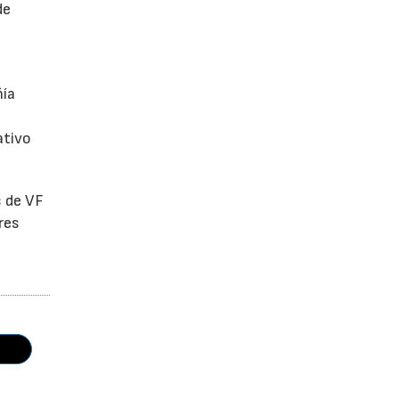
de
ñía
ativo
s de VF
res