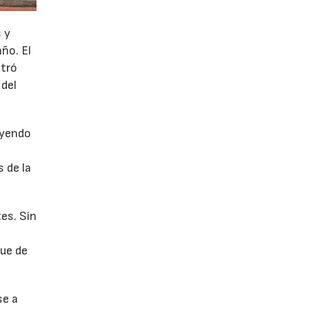
 y
año. El
stró
 del
uyendo
 de la
es. Sin
fue de
se a