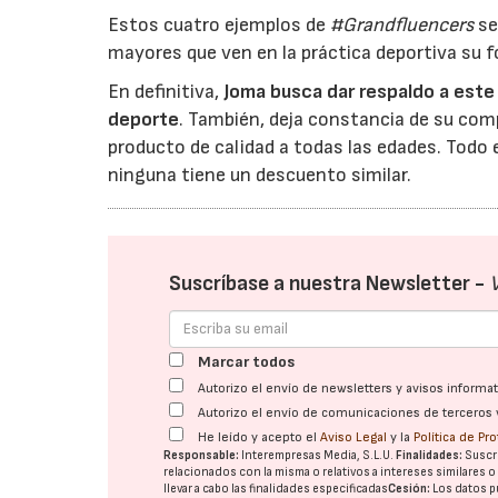
Estos cuatro ejemplos de
#Grandfluencers
se
mayores que ven en la práctica deportiva su f
En definitiva,
Joma busca dar respaldo a este 
deporte
. También, deja constancia de su com
producto de calidad a todas las edades. Todo 
ninguna tiene un descuento similar.
Suscríbase a nuestra Newsletter -
Marcar todos
Autorizo el envío de newsletters y avisos inform
Autorizo el envío de comunicaciones de terceros 
He leído y acepto el
Aviso Legal
y la
Política de Pr
Responsable:
Interempresas Media, S.L.U.
Finalidades:
Suscri
relacionados con la misma o relativos a intereses similares 
llevar a cabo las finalidades especificadas
Cesión:
Los datos p