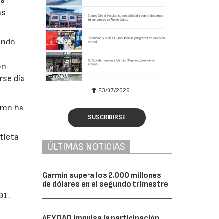
as
as
undo
on
rse día
23/07/2026
cómo ha
SUSCRIBIRSE
tleta
ÚLTIMAS NOTICIAS
Garmin supera los 2.000 millones
de dólares en el segundo trimestre
91.
AFYDAD impulsa la participación