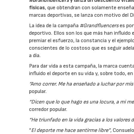
#Grandfluencers
y lanza un descuento vital
físicas
,
que obtendran con solamente enseñar 
marcas deportivas, se lanza con motivo del Dí
La idea de la campaña
#Grandfluencers
es pon
deportivo. Ellos son los que más han influido
premiar el esfuerzo, la constancia y el ejemp
conscientes de lo costoso que es seguir adelan
a día.
Para dar vida a esta campaña, la marca cuen
influido el deporte en su vida y, sobre todo, en
“Amo correr. Me ha enseñado a luchar por mis
popular.
“Dicen que lo que hago es una locura, a mi me
corredor popular.
“He triunfado en la vida gracias a los valores 
“
El deporte me hace sentirme libre”
, Consuelo