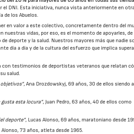
icio del 20% para mayores de 65 años en todas sus tiend
el DNI. Esta iniciativa, nunca vista anteriormente en otr
a de los Abuelos.
er en valor a este colectivo, concretamente dentro del m
 en nuestras vidas, por eso, es el momento de apoyarles, de
lo de deporte y la salud. Nuestros mayores más que nadie s
te día a día y de la cultura del esfuerzo que implica supera
23/07/2026
30/07/2026
ta con testimonios de deportistas veteranos que relatan 
 su salud.
 objetivos”
, Ana Drozdowskyj, 69 años, 30 de ellos siendo a
 gusta esta locura”
, Juan Pedro, 63 años, 40 de ellos como
del deporte”
, Lucas Alonso, 69 años, maratoniano desde 19
 Alonso, 73 años, atleta desde 1965.