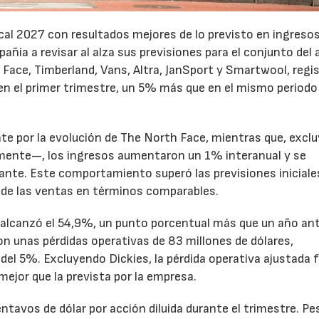
cal 2027 con resultados mejores de lo previsto en ingresos
pañía a revisar al alza sus previsiones para el conjunto del 
Face, Timberland, Vans, Altra, JanSport y Smartwool, regi
en el primer trimestre, un 5% más que en el mismo periodo
te por la evolución de The North Face, mientras que, excl
emente—, los ingresos aumentaron un 1% interanual y se
nte. Este comportamiento superó las previsiones iniciales
 de las ventas en términos comparables.
to alcanzó el 54,9%, un punto porcentual más que un año ant
n unas pérdidas operativas de 83 millones de dólares,
el 5%. Excluyendo Dickies, la pérdida operativa ajustada 
mejor que la prevista por la empresa.
ntavos de dólar por acción diluida durante el trimestre. Pe