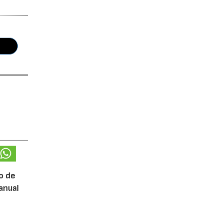
o de
anual