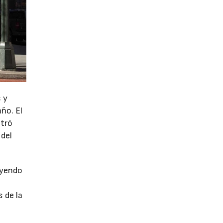
 y
año. El
stró
 del
uyendo
 de la