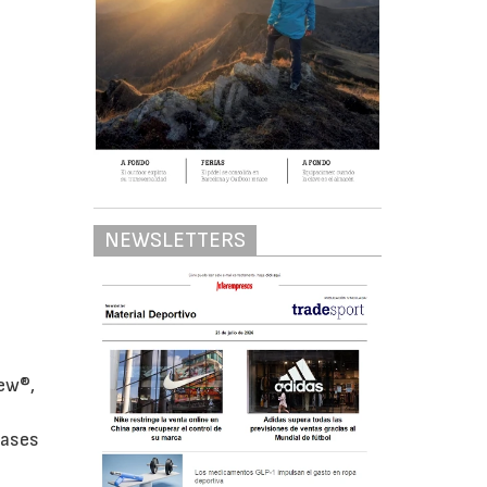
NEWSLETTERS
ew®,
lases