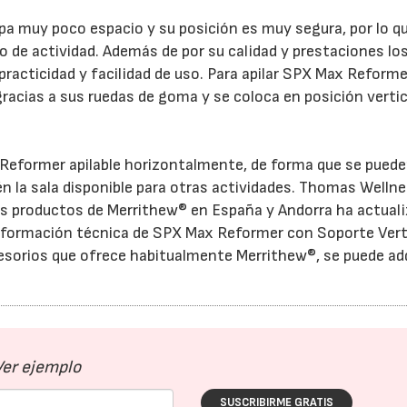
 muy poco espacio y su posición es muy segura, por lo qu
ipo de actividad. Además de por su calidad y prestaciones lo
racticidad y facilidad de uso. Para apilar SPX Max Reform
gracias a sus ruedas de goma y se coloca en posición vertic
Reformer apilable horizontalmente, de forma que se pued
23/07/2026
30/07/2026
n la sala disponible para otras actividades. Thomas Welln
os productos de Merrithew® en España y Andorra ha actual
información técnica de SPX Max Reformer con Soporte Verti
sorios que ofrece habitualmente Merrithew®, se puede adq
Ver ejemplo
SUSCRIBIRME GRATIS