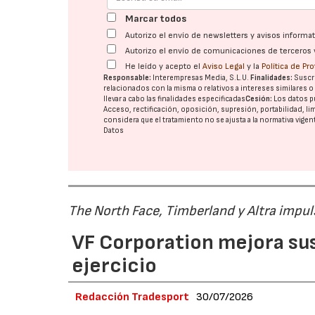
Marcar todos
Autorizo el envío de newsletters y avisos inform
Autorizo el envío de comunicaciones de terceros 
He leído y acepto el
Aviso Legal
y la
Política de Pr
Responsable:
Interempresas Media, S.L.U.
Finalidades:
Suscri
relacionados con la misma o relativos a intereses similares 
llevar a cabo las finalidades especificadas
Cesión:
Los datos p
Acceso, rectificación, oposición, supresión, portabilidad, l
considera que el tratamiento no se ajusta a la normativa vige
Datos
The North Face, Timberland y Altra impul
VF Corporation mejora sus 
ejercicio
Redacción Tradesport
30/07/2026