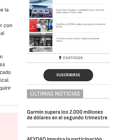
e la
s
er con
al
en
23/07/2026
ess
izado
SUSCRIBIRSE
cal.
uirir
ÚLTIMAS NOTICIAS
Garmin supera los 2.000 millones
de dólares en el segundo trimestre
AFYDAD impulsa la participación