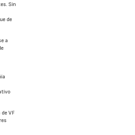
es. Sin
fue de
se a
de
ñía
ativo
s de VF
res