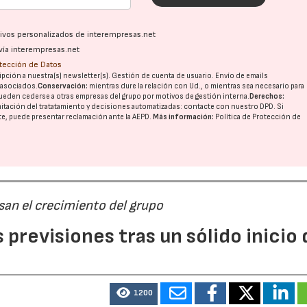
ativos personalizados de interempresas.net
vía interempresas.net
otección de Datos
pción a nuestra(s) newsletter(s). Gestión de cuenta de usuario. Envío de emails
o asociados.
Conservación:
mientras dure la relación con Ud., o mientras sea necesario para
ueden cederse a otras
empresas del grupo
por motivos de gestión interna.
Derechos:
imitación del tratatamiento y decisiones automatizadas:
contacte con nuestro DPD
. Si
nte, puede presentar reclamación ante la
AEPD
.
Más información:
Política de Protección de
san el crecimiento del grupo
previsiones tras un sólido inicio 
1200