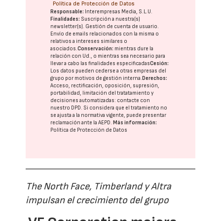
Política de Protección de Datos
Responsable:
Interempresas Media, S.L.U.
Finalidades:
Suscripción a nuestra(s)
newsletter(s). Gestión de cuenta de usuario.
Envío de emails relacionados con la misma o
relativos a intereses similares o
asociados.
Conservación:
mientras dure la
relación con Ud., o mientras sea necesario para
llevar a cabo las finalidades especificadas
Cesión:
Los datos pueden cederse a otras
empresas del
grupo
por motivos de gestión interna.
Derechos:
Acceso, rectificación, oposición, supresión,
portabilidad, limitación del tratatamiento y
decisiones automatizadas:
contacte con
nuestro DPD
. Si considera que el tratamiento no
se ajusta a la normativa vigente, puede presentar
reclamación ante la
AEPD
.
Más información:
Política de Protección de Datos
The North Face, Timberland y Altra
impulsan el crecimiento del grupo