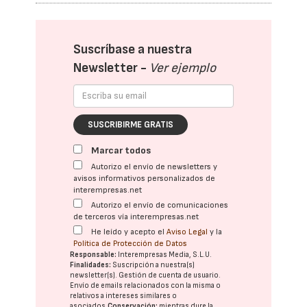
Suscríbase a nuestra
Newsletter -
Ver ejemplo
SUSCRIBIRME GRATIS
Marcar todos
Autorizo el envío de newsletters y
avisos informativos personalizados de
interempresas.net
Autorizo el envío de comunicaciones
de terceros vía interempresas.net
He leído y acepto el
Aviso Legal
y la
Política de Protección de Datos
Responsable:
Interempresas Media, S.L.U.
Finalidades:
Suscripción a nuestra(s)
newsletter(s). Gestión de cuenta de usuario.
Envío de emails relacionados con la misma o
relativos a intereses similares o
asociados.
Conservación:
mientras dure la