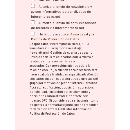
Autorizo el envío de newsletters y
avisos informativos personalizados de
interempresas.net
Autorizo el envío de comunicaciones
de terceros vía interempresas.net
He leído y acepto el
Aviso Legal
y la
Política de Protección de Datos
Responsable:
Interempresas Media, S.L.U.
Finalidades:
Suscripción a nuestra(s)
newsletter(s). Gestión de cuenta de usuario.
Envío de emails relacionados con la misma o
relativos a intereses similares o
asociados.
Conservación:
mientras dure la
relación con Ud., o mientras sea necesario para
llevar a cabo las finalidades especificadas
Cesión:
Los datos pueden cederse a otras
empresas del
grupo
por motivos de gestión interna.
Derechos:
Acceso, rectificación, oposición, supresión,
portabilidad, limitación del tratatamiento y
decisiones automatizadas:
contacte con
nuestro DPD
. Si considera que el tratamiento no
se ajusta a la normativa vigente, puede presentar
reclamación ante la
AEPD
.
Más información:
Política de Protección de Datos