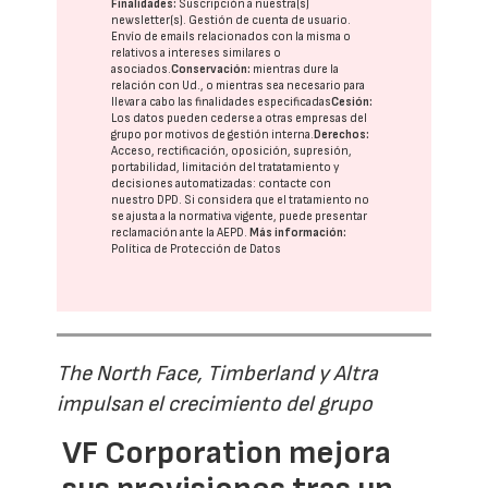
Finalidades:
Suscripción a nuestra(s)
newsletter(s). Gestión de cuenta de usuario.
Envío de emails relacionados con la misma o
relativos a intereses similares o
asociados.
Conservación:
mientras dure la
relación con Ud., o mientras sea necesario para
llevar a cabo las finalidades especificadas
Cesión:
Los datos pueden cederse a otras
empresas del
grupo
por motivos de gestión interna.
Derechos:
Acceso, rectificación, oposición, supresión,
portabilidad, limitación del tratatamiento y
decisiones automatizadas:
contacte con
nuestro DPD
. Si considera que el tratamiento no
se ajusta a la normativa vigente, puede presentar
reclamación ante la
AEPD
.
Más información:
Política de Protección de Datos
The North Face, Timberland y Altra
impulsan el crecimiento del grupo
VF Corporation mejora