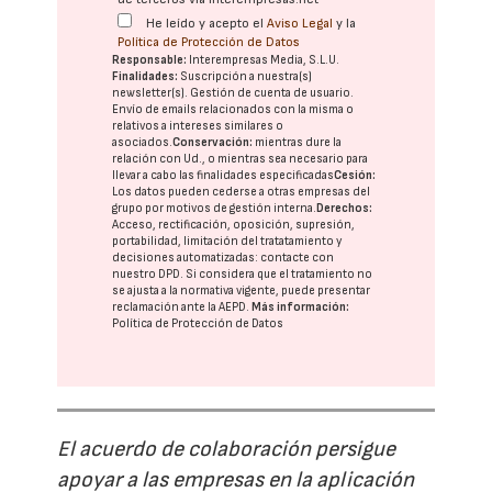
He leído y acepto el
Aviso Legal
y la
Política de Protección de Datos
Responsable:
Interempresas Media, S.L.U.
Finalidades:
Suscripción a nuestra(s)
newsletter(s). Gestión de cuenta de usuario.
Envío de emails relacionados con la misma o
relativos a intereses similares o
asociados.
Conservación:
mientras dure la
relación con Ud., o mientras sea necesario para
llevar a cabo las finalidades especificadas
Cesión:
Los datos pueden cederse a otras
empresas del
grupo
por motivos de gestión interna.
Derechos:
Acceso, rectificación, oposición, supresión,
portabilidad, limitación del tratatamiento y
decisiones automatizadas:
contacte con
nuestro DPD
. Si considera que el tratamiento no
se ajusta a la normativa vigente, puede presentar
reclamación ante la
AEPD
.
Más información:
Política de Protección de Datos
El acuerdo de colaboración persigue
apoyar a las empresas en la aplicación