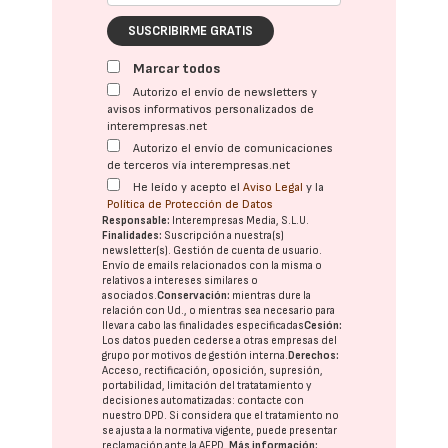
SUSCRIBIRME GRATIS
Marcar todos
Autorizo el envío de newsletters y
avisos informativos personalizados de
interempresas.net
Autorizo el envío de comunicaciones
de terceros vía interempresas.net
He leído y acepto el
Aviso Legal
y la
Política de Protección de Datos
Responsable:
Interempresas Media, S.L.U.
Finalidades:
Suscripción a nuestra(s)
newsletter(s). Gestión de cuenta de usuario.
Envío de emails relacionados con la misma o
relativos a intereses similares o
asociados.
Conservación:
mientras dure la
relación con Ud., o mientras sea necesario para
llevar a cabo las finalidades especificadas
Cesión:
Los datos pueden cederse a otras
empresas del
grupo
por motivos de gestión interna.
Derechos:
Acceso, rectificación, oposición, supresión,
portabilidad, limitación del tratatamiento y
decisiones automatizadas:
contacte con
nuestro DPD
. Si considera que el tratamiento no
se ajusta a la normativa vigente, puede presentar
reclamación ante la
AEPD
.
Más información: