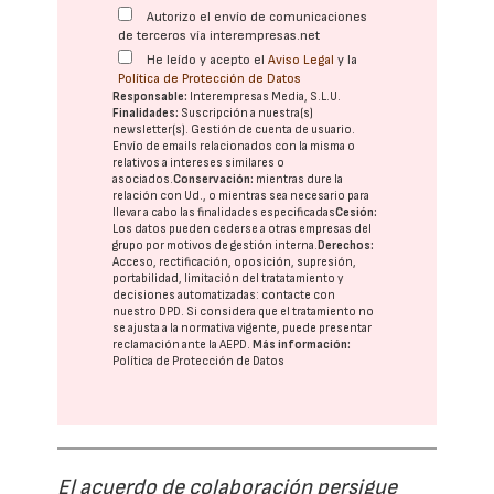
Autorizo el envío de comunicaciones
de terceros vía interempresas.net
He leído y acepto el
Aviso Legal
y la
Política de Protección de Datos
Responsable:
Interempresas Media, S.L.U.
Finalidades:
Suscripción a nuestra(s)
newsletter(s). Gestión de cuenta de usuario.
Envío de emails relacionados con la misma o
relativos a intereses similares o
asociados.
Conservación:
mientras dure la
relación con Ud., o mientras sea necesario para
llevar a cabo las finalidades especificadas
Cesión:
Los datos pueden cederse a otras
empresas del
grupo
por motivos de gestión interna.
Derechos:
Acceso, rectificación, oposición, supresión,
portabilidad, limitación del tratatamiento y
decisiones automatizadas:
contacte con
nuestro DPD
. Si considera que el tratamiento no
se ajusta a la normativa vigente, puede presentar
reclamación ante la
AEPD
.
Más información:
Política de Protección de Datos
El acuerdo de colaboración persigue