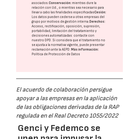
asociados.
Conservación:
mientras dure la
relación con Ud., o mientras sea necesario para
llevar a cabo las finalidades especificadas
Cesión:
Los datos pueden cederse a otras
empresas del
grupo
por motivos de gestión interna.
Derechos:
Acceso, rectificación, oposición, supresión,
portabilidad, limitación del tratatamiento y
decisiones automatizadas:
contacte con
nuestro DPD
. Si considera que el tratamiento no
se ajusta a la normativa vigente, puede presentar
reclamación ante la
AEPD
.
Más información:
Política de Protección de Datos
El acuerdo de colaboración persigue
apoyar a las empresas en la aplicación
de las obligaciones derivadas de la RAP
regulada en el Real Decreto 1055/2022
Genci y Fedemco se
unen para impusar la