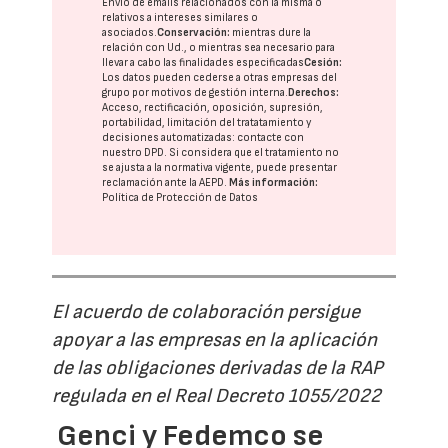
Envío de emails relacionados con la misma o
relativos a intereses similares o
asociados.
Conservación:
mientras dure la
relación con Ud., o mientras sea necesario para
llevar a cabo las finalidades especificadas
Cesión:
Los datos pueden cederse a otras
empresas del
grupo
por motivos de gestión interna.
Derechos:
Acceso, rectificación, oposición, supresión,
portabilidad, limitación del tratatamiento y
decisiones automatizadas:
contacte con
nuestro DPD
. Si considera que el tratamiento no
se ajusta a la normativa vigente, puede presentar
reclamación ante la
AEPD
.
Más información:
Política de Protección de Datos
El acuerdo de colaboración persigue
apoyar a las empresas en la aplicación
de las obligaciones derivadas de la RAP
regulada en el Real Decreto 1055/2022
Genci y Fedemco se