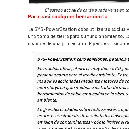
El estado actual de carga puede verse en t
Para casi cualquier herramienta
La SYS-PowerStation debe utilizarse exclus
una toma de tierra para su funcionamiento. L
dispone de una protección IP pero es físicame
SYS-PowerStation: cero emisiones, potencia t
En muchas obras, el aire es muy denso: CO
, d
2
personas como para el medio ambiente. Entre l
máquinas accionadas mediante motores de co
contribuye en gran medida a disfrutar de una o
herramientas de cable empleadas en la obra, y 
ambiente.
En grandes ciudades sobre todo se están impul
es que el crecimiento de las ciudades lleva ap
emisión de contaminantes y cómo limitar el ruid
medio ambiente hace mucho que ha dejado de se