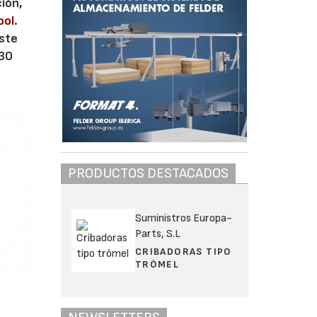
ción,
ool
.
este
230
PRODUCTOS DESTACADOS
Suministros Europa-
Parts, S.L
CRIBADORAS TIPO
TRÓMEL