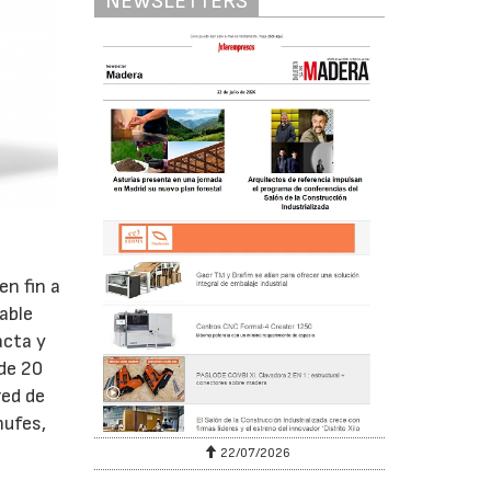
NEWSLETTERS
n fin a
cable
acta y
 de 20
red de
hufes,
22/07/2026