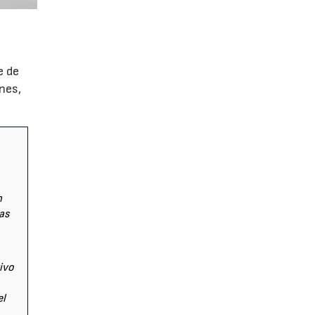
e de
nes,
n
as
ivo
el