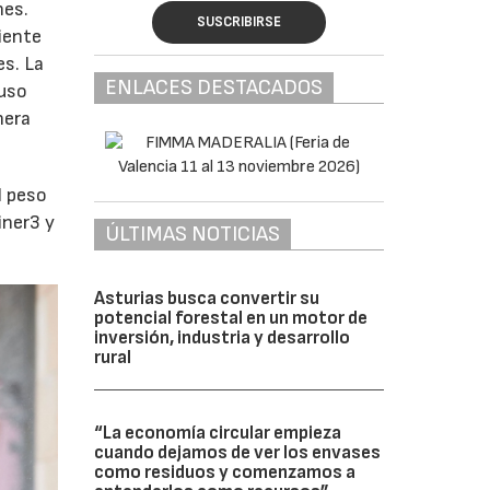
nes.
SUSCRIBIRSE
biente
es. La
ENLACES DESTACADOS
luso
nera
l peso
iner3 y
ÚLTIMAS NOTICIAS
Asturias busca convertir su
potencial forestal en un motor de
inversión, industria y desarrollo
rural
“La economía circular empieza
cuando dejamos de ver los envases
como residuos y comenzamos a