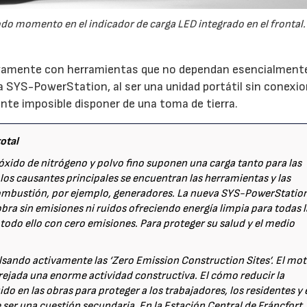
odo momento en el indicador de carga LED integrado en el frontal.
ivamente con herramientas que no dependan esencialment
a SYS-PowerStation, al ser una unidad portátil sin conexio
nte imposible disponer de una toma de tierra.
otal
ióxido de nitrógeno y polvo fino suponen una carga tanto para las
os causantes principales se encuentran las herramientas y las
mbustión, por ejemplo, generadores. La nueva SYS-PowerStatio
bra sin emisiones ni ruidos ofreciendo energía limpia para todas l
todo ello con cero emisiones. Para proteger su salud y el medio
sando activamente las ‘Zero Emission Construction Sites’. El mot
arejada una enorme actividad constructiva. El cómo reducir la
o en las obras para proteger a los trabajadores, los residentes y 
r una cuestión secundaria. En la Estación Central de Fráncfort,