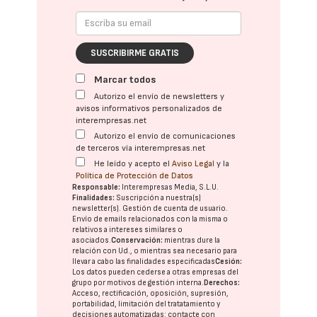
SUSCRIBIRME GRATIS
Marcar todos
Autorizo el envío de newsletters y
avisos informativos personalizados de
interempresas.net
Autorizo el envío de comunicaciones
de terceros vía interempresas.net
He leído y acepto el
Aviso Legal
y la
Política de Protección de Datos
Responsable:
Interempresas Media, S.L.U.
Finalidades:
Suscripción a nuestra(s)
newsletter(s). Gestión de cuenta de usuario.
Envío de emails relacionados con la misma o
relativos a intereses similares o
asociados.
Conservación:
mientras dure la
relación con Ud., o mientras sea necesario para
llevar a cabo las finalidades especificadas
Cesión:
Los datos pueden cederse a otras
empresas del
grupo
por motivos de gestión interna.
Derechos:
Acceso, rectificación, oposición, supresión,
portabilidad, limitación del tratatamiento y
decisiones automatizadas:
contacte con