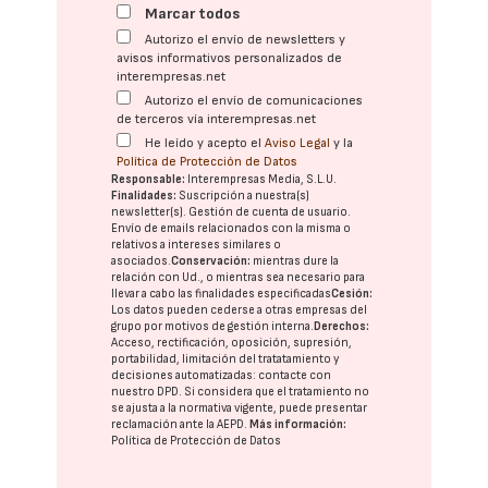
Marcar todos
Autorizo el envío de newsletters y
avisos informativos personalizados de
interempresas.net
Autorizo el envío de comunicaciones
de terceros vía interempresas.net
He leído y acepto el
Aviso Legal
y la
Política de Protección de Datos
Responsable:
Interempresas Media, S.L.U.
Finalidades:
Suscripción a nuestra(s)
newsletter(s). Gestión de cuenta de usuario.
Envío de emails relacionados con la misma o
relativos a intereses similares o
asociados.
Conservación:
mientras dure la
relación con Ud., o mientras sea necesario para
llevar a cabo las finalidades especificadas
Cesión:
Los datos pueden cederse a otras
empresas del
grupo
por motivos de gestión interna.
Derechos:
Acceso, rectificación, oposición, supresión,
portabilidad, limitación del tratatamiento y
decisiones automatizadas:
contacte con
nuestro DPD
. Si considera que el tratamiento no
se ajusta a la normativa vigente, puede presentar
reclamación ante la
AEPD
.
Más información:
Política de Protección de Datos