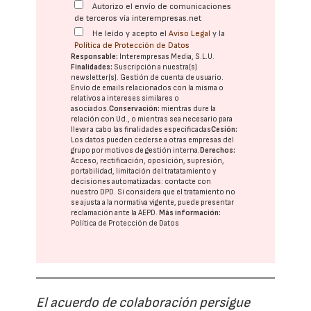
Autorizo el envío de comunicaciones
de terceros vía interempresas.net
He leído y acepto el
Aviso Legal
y la
Política de Protección de Datos
Responsable:
Interempresas Media, S.L.U.
Finalidades:
Suscripción a nuestra(s)
newsletter(s). Gestión de cuenta de usuario.
Envío de emails relacionados con la misma o
relativos a intereses similares o
asociados.
Conservación:
mientras dure la
relación con Ud., o mientras sea necesario para
llevar a cabo las finalidades especificadas
Cesión:
Los datos pueden cederse a otras
empresas del
grupo
por motivos de gestión interna.
Derechos:
Acceso, rectificación, oposición, supresión,
portabilidad, limitación del tratatamiento y
decisiones automatizadas:
contacte con
nuestro DPD
. Si considera que el tratamiento no
se ajusta a la normativa vigente, puede presentar
reclamación ante la
AEPD
.
Más información:
Política de Protección de Datos
El acuerdo de colaboración persigue