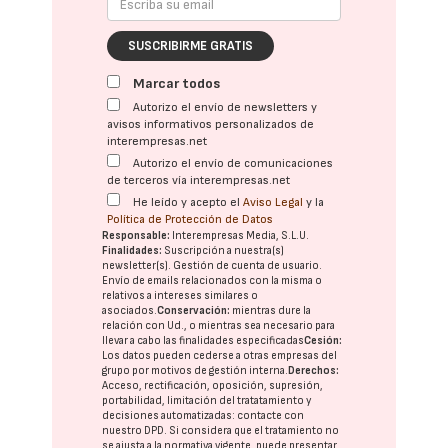
SUSCRIBIRME GRATIS
Marcar todos
Autorizo el envío de newsletters y
avisos informativos personalizados de
interempresas.net
Autorizo el envío de comunicaciones
de terceros vía interempresas.net
He leído y acepto el
Aviso Legal
y la
Política de Protección de Datos
Responsable:
Interempresas Media, S.L.U.
Finalidades:
Suscripción a nuestra(s)
newsletter(s). Gestión de cuenta de usuario.
Envío de emails relacionados con la misma o
relativos a intereses similares o
asociados.
Conservación:
mientras dure la
relación con Ud., o mientras sea necesario para
llevar a cabo las finalidades especificadas
Cesión:
Los datos pueden cederse a otras
empresas del
grupo
por motivos de gestión interna.
Derechos:
Acceso, rectificación, oposición, supresión,
portabilidad, limitación del tratatamiento y
decisiones automatizadas:
contacte con
nuestro DPD
. Si considera que el tratamiento no
se ajusta a la normativa vigente, puede presentar