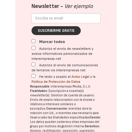
Newsletter -
Ver ejemplo
SUSCRIBIRME GRATIS
Marcar todos
Autorizo el envío de newsletters y
avisos informativos personalizados de
interempresas.net
Autorizo el envío de comunicaciones
de terceros vía interempresas.net
He leído y acepto el
Aviso Legal
y la
Política de Protección de Datos
Responsable:
Interempresas Media, S.L.U.
Finalidades:
Suscripción a nuestra(s)
newsletter(s). Gestión de cuenta de usuario.
Envío de emails relacionados con la misma o
relativos a intereses similares o
asociados.
Conservación:
mientras dure la
relación con Ud., o mientras sea necesario para
llevar a cabo las finalidades especificadas
Cesión:
Los datos pueden cederse a otras
empresas del
grupo
por motivos de gestión interna.
Derechos:
Acceso, rectificación, oposición, supresión,