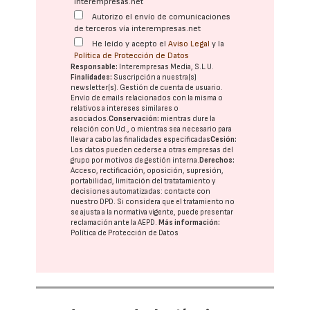
interempresas.net
Autorizo el envío de comunicaciones
de terceros vía interempresas.net
He leído y acepto el
Aviso Legal
y la
Política de Protección de Datos
Responsable:
Interempresas Media, S.L.U.
Finalidades:
Suscripción a nuestra(s)
newsletter(s). Gestión de cuenta de usuario.
Envío de emails relacionados con la misma o
relativos a intereses similares o
asociados.
Conservación:
mientras dure la
relación con Ud., o mientras sea necesario para
llevar a cabo las finalidades especificadas
Cesión:
Los datos pueden cederse a otras
empresas del
grupo
por motivos de gestión interna.
Derechos:
Acceso, rectificación, oposición, supresión,
portabilidad, limitación del tratatamiento y
decisiones automatizadas:
contacte con
nuestro DPD
. Si considera que el tratamiento no
se ajusta a la normativa vigente, puede presentar
reclamación ante la
AEPD
.
Más información:
Política de Protección de Datos