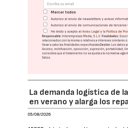
Marcar todos
Autorizo el envío de newsletters y avisos inform
Autorizo el envío de comunicaciones de terceros 
He leído y acepto el
Aviso Legal
y la
Política de Pr
Responsable:
Interempresas Media, S.L.U.
Finalidades:
Suscri
relacionados con la misma o relativos a intereses similares 
llevar a cabo las finalidades especificadas
Cesión:
Los datos p
Acceso, rectificación, oposición, supresión, portabilidad, l
considera que el tratamiento no se ajusta a la normativa vige
Datos
La demanda logística de l
en verano y alarga los rep
05/08/2026