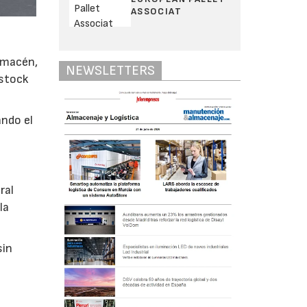
ASSOCIAT
almacén,
NEWSLETTERS
 stock
ando el
ral
la
sin