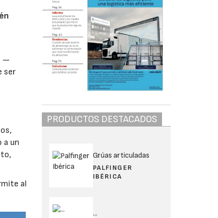
cén
o —
e ser
PRODUCTOS DESTACADOS
ios,
 a un
to,
Grúas articuladas
PALFINGER
IBÉRICA
rmite al
...