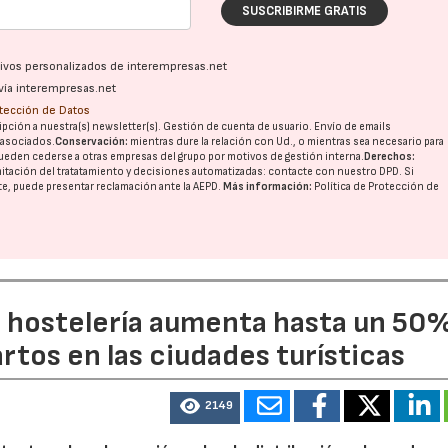
SUSCRIBIRME GRATIS
ativos personalizados de interempresas.net
vía interempresas.net
otección de Datos
pción a nuestra(s) newsletter(s). Gestión de cuenta de usuario. Envío de emails
o asociados.
Conservación:
mientras dure la relación con Ud., o mientras sea necesario para
ueden cederse a otras
empresas del grupo
por motivos de gestión interna.
Derechos:
imitación del tratatamiento y decisiones automatizadas:
contacte con nuestro DPD
. Si
nte, puede presentar reclamación ante la
AEPD
.
Más información:
Política de Protección de
a hostelería aumenta hasta un 50
artos en las ciudades turísticas
2149