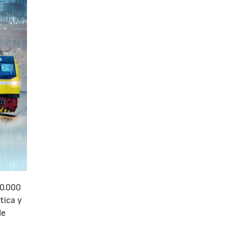
50.000
tica y
de