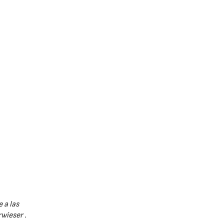
 a las
wieser .