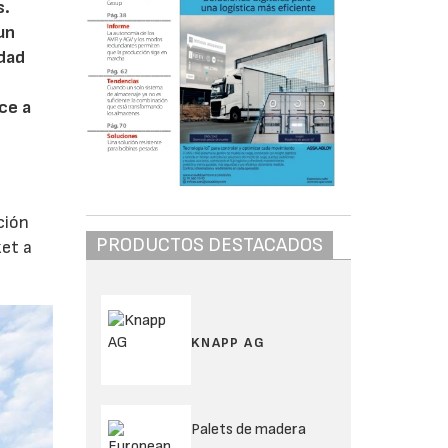
s.
un
udad
ce a
e
ción
PRODUCTOS DESTACADOS
ket a
KNAPP AG
Palets de madera