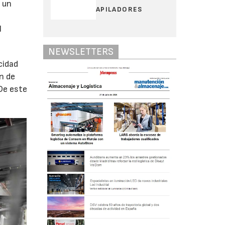
ó un
APILADORES
l
NEWSLETTERS
cidad
n de
De este